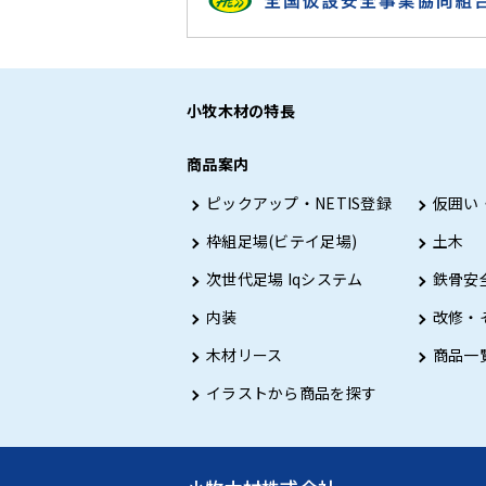
小牧木材の特長
商品案内
ピックアップ・NETIS登録
仮囲い
枠組足場(ビテイ足場)
土木
次世代足場 Iqシステム
鉄骨安
内装
改修・
木材リース
商品一
イラストから商品を探す