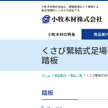
小牧木材株式会社は、建設現場などで使用する
総合仮設材レンタルの会社です。
小牧木材の特長
商品案
くさび緊結式足場
踏板
ホーム
商品案内
商品一覧
くさび緊結式足
踏板