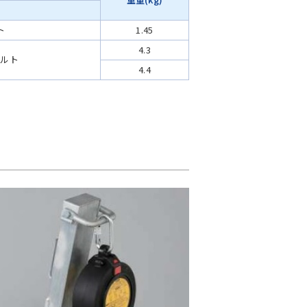
ト
1.45
4.3
ベルト
4.4