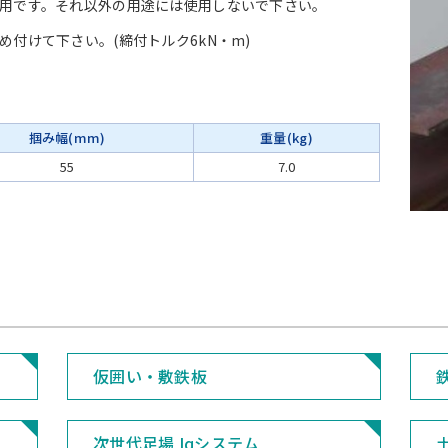
用です。それ以外の用途には使用しないで下さい。
付けて下さい。(締付トルク6kN・m)
掴み幅(mm)
重量(kg)
55
7.0
仮囲い・敷鉄板
次世代足場 Iqシステム