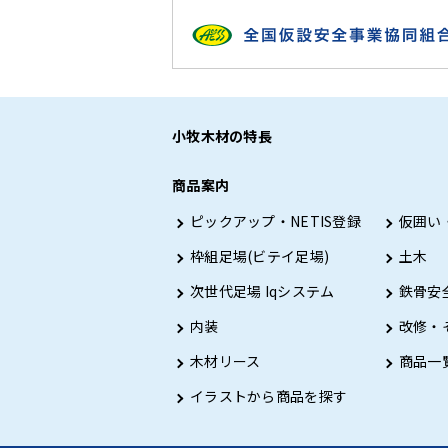
小牧木材の特長
商品案内
ピックアップ・NETIS登録
仮囲い
枠組足場(ビテイ足場)
土木
次世代足場 Iqシステム
鉄骨安
内装
改修・
木材リース
商品一
イラストから商品を探す