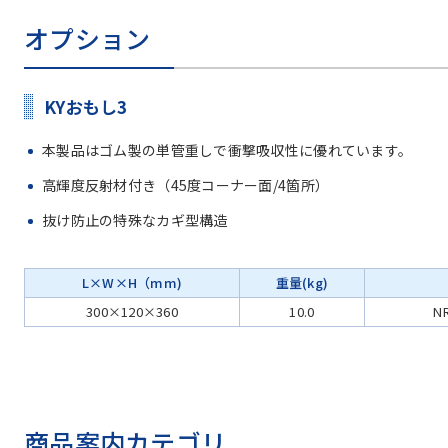
オプション
KYおもし3
本製品はゴム製の単管重しで衝撃吸収性に優れています。
高輝度反射材付き（45度コーナー面/4箇所）
抜け防止の特殊なカギ型構造
L×W×H（mm)
重量(kg)
300×120×360
10.0
N
商品案内カテゴリ