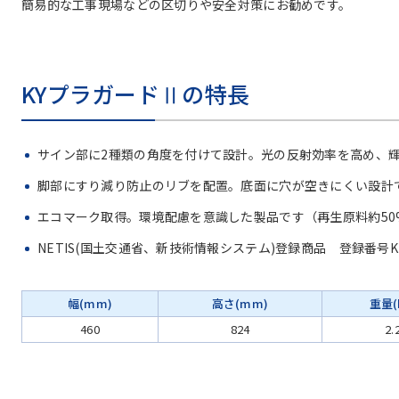
簡易的な工事現場などの区切りや安全対策にお勧めです。
KYプラガードⅡの特長
サイン部に2種類の角度を付けて設計。光の反射効率を高め、
脚部にすり減り防止のリブを配置。底面に穴が空きにくい設計
エコマーク取得。環境配慮を意識した製品です（再生原料約50
NETIS(国土交通省、新技術情報システム)登録商品 登録番号KK-2
幅(mm)
高さ(mm)
重量(
460
824
2.